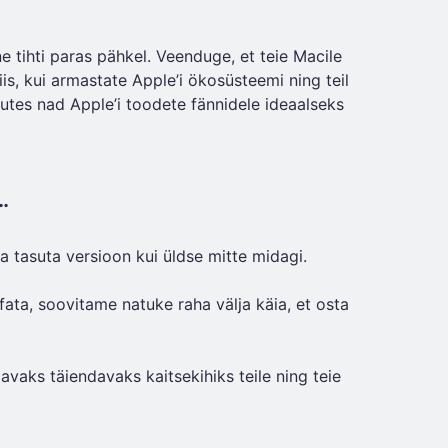
e tihti paras pähkel. Veenduge, et teie Macile
iis, kui armastate Apple’i ökosüsteemi ning teil
utes nad Apple’i toodete fännidele ideaalseks
…
 tasuta versioon kui üldse mitte midagi.
fata, soovitame natuke raha välja käia, et osta
avaks täiendavaks kaitsekihiks teile ning teie