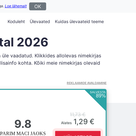
OK
ga.
Loe lähemalt
Koduleht
Ülevaated
Kuidas ülevaateid teeme
tal 2026
üle vaadatud. Klikkides allolevas nimekirjas
lisainfo kohta. Kõiki meie nimekirjas olevaid
REKLAAMIDE AVALDAMINE
SALVESTA
89%
11,73 €
9.8
1,29 €
Alates
PARIM MACI JAOKS