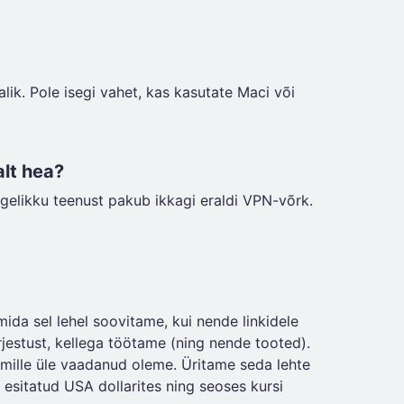
lik. Pole isegi vahet, kas kasutate Maci või
alt hea?
egelikku teenust pakub ikkagi eraldi VPN-võrk.
da sel lehel soovitame, kui nende linkidele
rjestust, kellega töötame (ning nende tooted).
 mille üle vaadanud oleme. Üritame seda lehte
n esitatud USA dollarites ning seoses kursi