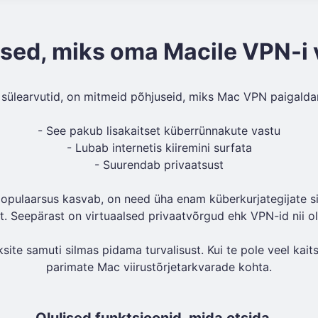
sed, miks oma Macile VPN-i 
i sülearvutid, on mitmeid põhjuseid, miks Mac VPN paigalda
- See pakub lisakaitset küberrünnakute vastu
- Lubab internetis kiiremini surfata
- Suurendab privaatsust
opulaarsus kasvab, on need üha enam küberkurjategijate si
set. Seepärast on virtuaalsed privaatvõrgud ehk VPN-id nii ol
ite samuti silmas pidama turvalisust. Kui te pole veel kaitst
parimate Mac viirustõrjetarkvarade kohta.