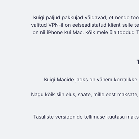
Kuigi paljud pakkujad väidavad, et nende tood
valitud VPN-il on eelseadistatud klient selle t
on nii iPhone kui Mac. Kõik meie ülaltoodud 
Kuigi Macide jaoks on vähem korralikke 
Nagu kõik siin elus, saate, mille eest maksate
Tasuliste versioonide tellimuse kuutasu maksa