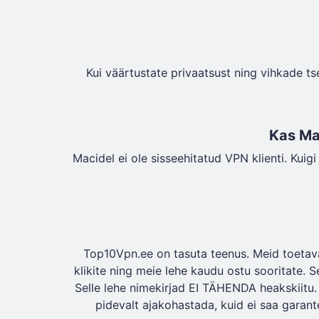
Kui väärtustate privaatsust ning vihkade ts
Kas Mac
Macidel ei ole sisseehitatud VPN klienti. Kui
Top10Vpn.ee on tasuta teenus. Meid toetava
klikite ning meie lehe kaudu ostu sooritate. 
Selle lehe nimekirjad EI TÄHENDA heakskiitu.
pidevalt ajakohastada, kuid ei saa garante