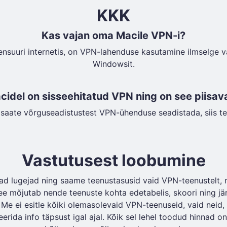
KKK
Kas vajan oma Macile VPN-i?
ensuuri internetis, on VPN-lahenduse kasutamine ilmselge va
Windowsit.
idel on sisseehitatud VPN ning on see piisav
gi saate võrguseadistustest VPN-ühenduse seadistada, siis t
Vastutusest loobumine
d lugejad ning saame teenustasusid vaid VPN-teenustelt, mi
See mõjutab nende teenuste kohta edetabelis, skoori ning jä
 Me ei esitle kõiki olemasolevaid VPN-teenuseid, vaid neid,
erida info täpsust igal ajal. Kõik sel lehel toodud hinnad o