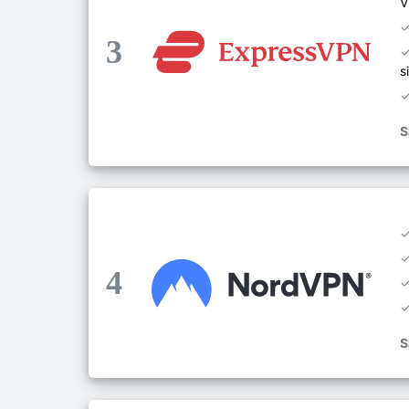
V
3
s
S
4
S