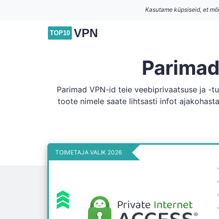
Kasutame küpsiseid, et mõ
VPN
TOP10
Parimad
Parimad VPN-id teie veebiprivaatsuse ja -tu
toote nimele saate lihtsasti infot ajakohast
TOIMETAJA VALIK 2026