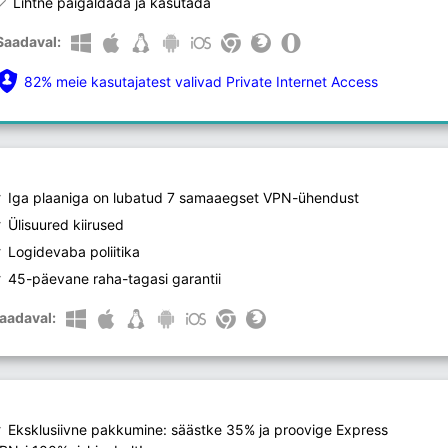
Lihtne paigaldada ja kasutada
Saadaval:
82% meie kasutajatest valivad Private Internet Access
Iga plaaniga on lubatud 7 samaaegset VPN-ühendust
Ülisuured kiirused
Logidevaba poliitika
45-päevane raha-tagasi garantii
aadaval:
Eksklusiivne pakkumine: säästke 35% ja proovige Express