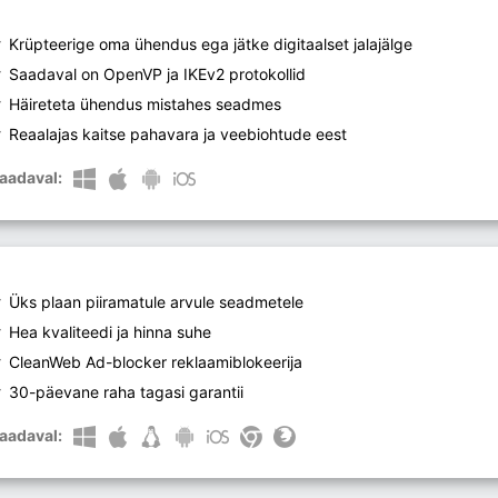
Krüpteerige oma ühendus ega jätke digitaalset jalajälge
Saadaval on OpenVP ja IKEv2 protokollid
Häireteta ühendus mistahes seadmes
Reaalajas kaitse pahavara ja veebiohtude eest
aadaval:
Üks plaan piiramatule arvule seadmetele
Hea kvaliteedi ja hinna suhe
CleanWeb Ad-blocker reklaamiblokeerija
30-päevane raha tagasi garantii
aadaval: