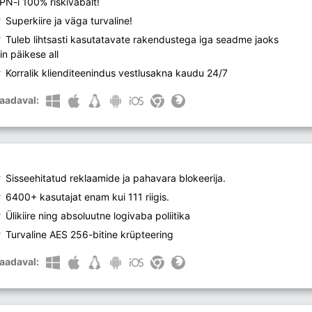
PN-i 100% riskivabalt!
Superkiire ja väga turvaline!
Tuleb lihtsasti kasutatavate rakendustega iga seadme jaoks
iin päikese all
Korralik klienditeenindus vestlusakna kaudu 24/7
aadaval:
Sisseehitatud reklaamide ja pahavara blokeerija.
6400+ kasutajat enam kui 111 riigis.
Ülikiire ning absoluutne logivaba poliitika
Turvaline AES 256-bitine krüpteering
aadaval: