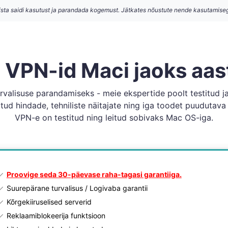
ista saidi kasutust ja parandada kogemust. Jätkates nõustute nende kasutamise
 VPN-id Maci jaoks aas
rvalisuse parandamiseks - meie ekspertide poolt testitud ja 
atud hindade, tehniliste näitajate ning iga toodet puudutava 
VPN-e on testitud ning leitud sobivaks Mac OS-iga.
Proovige seda 30-päevase raha-tagasi garantiiga.
Suurepärane turvalisus / Logivaba garantii
Kõrgekiiruselised serverid
Reklaamiblokeerija funktsioon