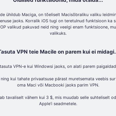
Olulised funktsioonid, mida otsida...
e ühildub Maciga, on tõeliselt Macisõbraliku valiku leidmin
eenuse jaoks. Korralik iOS tugi on teretulnud funktsioon ka s
TOP valikud pakuvad neid ning veelgi enam funktsioone, mu
valikuks.
Tasuta VPN teie Macile on parem kui ei midagi
tasuta VPN-e kui Windowsi jaoks, on alati parem paigaldada
, ning kui tahate privaatsuse pärast muretsemata veebis sur
oma Maci või Macbooki jaoks parim VPN.
b tavaliselt vähem kui 3 $, mis muudab selle suhteliselt od
Apple’i seadmetele.